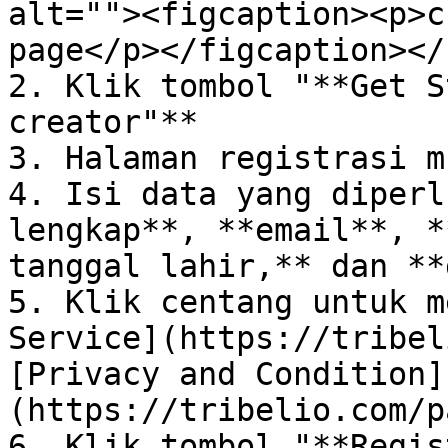
alt=""><figcaption><p>c
page</p></figcaption></
2. Klik tombol "**Get S
creator"**

3. Halaman registrasi m
4. Isi data yang diperl
lengkap**, **email**, *
tanggal lahir,** dan **
5. Klik centang untuk m
Service](https://tribel
[Privacy and Condition]
(https://tribelio.com/p
6. Klik tombol "**Regis