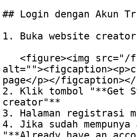
## Login dengan Akun Tr
1. Buka website creator
   <figure><img src="/files/XD501yLYywVx8opjgyXt" 
alt=""><figcaption><p>c
page</p></figcaption></
2. Klik tombol "**Get S
creator"**

3. Halaman registrasi m
4. Jika sudah mempunya 
"**Already have an acco