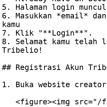
5. Halaman login muncul

6. Masukkan *email* dan
kamu

7. Klik "**Login**".

8. Selamat kamu telah l
Tribelio!

## Registrasi Akun Tribe
1. Buka website creator
   <figure><img src="/files/ZElbbMHHSLdPETpIlZ3G" 