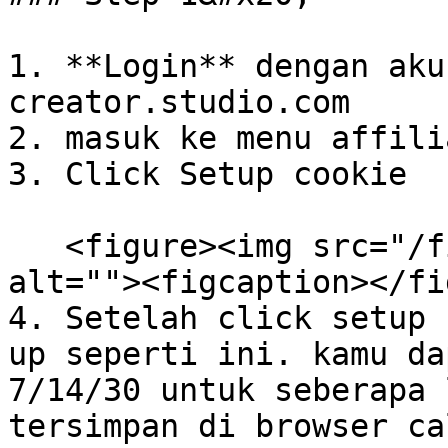
1. **Login** dengan aku
creator.studio.com

2. masuk ke menu affili
3. Click Setup cookie

   <figure><img src="/files/JSpY2OVtsicP2hkiR7r8" 
alt=""><figcaption></fi
4. Setelah click setup 
up seperti ini. kamu da
7/14/30 untuk seberapa 
tersimpan di browser ca