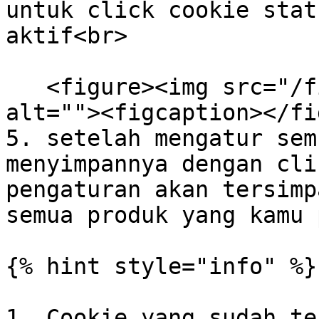
untuk click cookie stat
aktif<br>

   <figure><img src="/files/TpDBOJTnUFb8SPSVRcs5" 
alt=""><figcaption></fi
5. setelah mengatur sem
menyimpannya dengan cli
pengaturan akan tersimp
semua produk yang kamu 
{% hint style="info" %}

1. Cookie yang sudah te