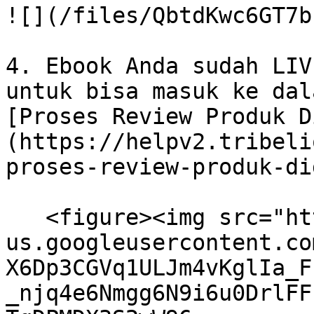
![](/files/QbtdKwc6GT7b
4. Ebook Anda sudah LIV
untuk bisa masuk ke dal
[Proses Review Produk D
(https://helpv2.tribeli
proses-review-produk-di
   <figure><img src="https://lh7-
us.googleusercontent.co
X6Dp3CGVq1ULJm4vKglIa_F
_njq4e6Nmgg6N9i6u0DrlFF