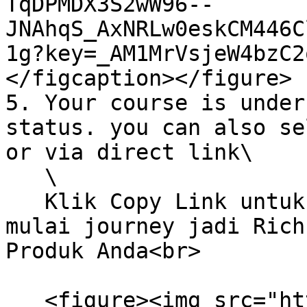
TqDPMDX3S2wW96--
JNAhqS_AxNRLw0eskCM446C
1g?key=_AM1MrVsjeW4bzC2
</figcaption></figure>

5. Your course is under
status. you can also se
or via direct link\

   \

   Klik Copy Link untuk ambil Link Produk Anda dan 
mulai journey jadi Rich
Produk Anda<br>

   <figure><img src="https://lh7-