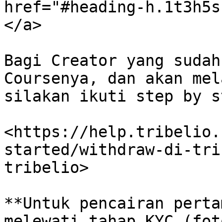
href="#heading-h.1t3h5s
</a>

Bagi Creator yang sudah
Coursenya, dan akan mel
silakan ikuti step by s
<https://help.tribelio.
started/withdraw-di-tri
tribelio>

**Untuk pencairan perta
melewati tahap KYC (fot