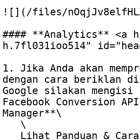
![](/files/nOqjJv8elfHL
#### **Analytics** <a h
h.7fl031ioo514" id="hea
1. Jika Anda akan mempr
dengan cara beriklan di
Google silakan mengisi 
Facebook Conversion API
Manager**\

   \

   Lihat Panduan & Cara Tracking FB di sini [Cara 