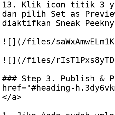
13. Klik icon titik 3 y
dan pilih Set as Previe
diaktifkan Sneak Peeknya
![](/files/saWxAmwELm1K
![](/files/rIsT1Pxs8yTD
### Step 3. Publish & P
href="#heading-h.3dy6vk
</a>
